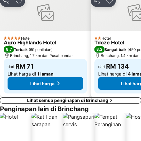
Kongsi
Tambah ke favorit
Kongsi
Tambah ke fa
Hotel
Hotel
5 Bintang
2 Bintang
Agro Highlands Hotel
Tdoze Hotel
8.7
8.2
Terbaik
(
69 penilaian
)
Sangat baik
(
450 pe
Brinchang, 1.7 km dari Pusat bandar
Brinchang, 1.4 km dari
RM 71
RM 134
dari
dari
Lihat harga di
1 laman
Lihat harga di
4 lam
Lihat harga
Lihat har
Lihat semua penginapan di Brinchang
Penginapan lain di Brinchang