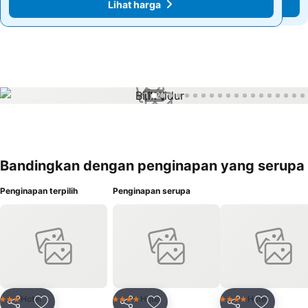
Lihat harga
Lihat harga
1 / 21
Bandingkan dengan penginapan yang serupa
Penginapan terpilih
Penginapan serupa
Hotel
Hotel
Hotel
3 Bintang
4 Bintang
4 Bintang