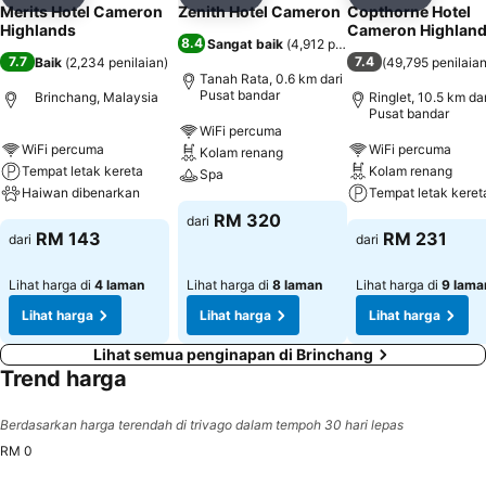
Kongsi
Tambah ke favorit
Kongsi
Tambah ke favorit
Kongsi
Tambah k
Merits Hotel Cameron
Zenith Hotel Cameron
Copthorne Hotel
Highlands
Cameron Highlan
8.4
Sangat baik
(
4,912 penilaian
)
7.7
7.4
Baik
(
2,234 penilaian
)
(
49,795 penilaia
Tanah Rata, 0.6 km dari
Pusat bandar
Brinchang, Malaysia
Ringlet, 10.5 km dar
Pusat bandar
WiFi percuma
WiFi percuma
WiFi percuma
Kolam renang
Tempat letak kereta
Kolam renang
Spa
Haiwan dibenarkan
Tempat letak keret
RM 320
dari
RM 143
RM 231
dari
dari
Lihat harga di
4 laman
Lihat harga di
8 laman
Lihat harga di
9 lama
Lihat harga
Lihat harga
Lihat harga
Lihat semua penginapan di Brinchang
Trend harga
Berdasarkan harga terendah di trivago dalam tempoh 30 hari lepas
RM 0