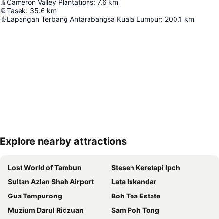
Cameron Valley Plantations
:
7.6
km
Tasek
:
35.6
km
Lapangan Terbang Antarabangsa Kuala Lumpur
:
200.1
km
Explore nearby attractions
Kembangkan peta
Lost World of Tambun
Stesen Keretapi Ipoh
Sultan Azlan Shah Airport
Lata Iskandar
Gua Tempurong
Boh Tea Estate
Muzium Darul Ridzuan
Sam Poh Tong