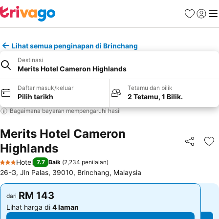
Kegemara
Daftar
Me
Lihat semua penginapan di Brinchang
Destinasi
Merits Hotel Cameron Highlands
Daftar masuk/keluar
Tetamu dan bilik
Pilih tarikh
2 Tetamu, 1 Bilik.
Bagaimana bayaran mempengaruhi hasil
Merits Hotel Cameron
Highlands
Kongsi
Ta
Hotel
7.7
Baik
(
2,234 penilaian
)
3 Bintang
26-G, Jln Palas, 39010, Brinchang, Malaysia
RM 143
RM 143
dari
dari
Lihat harga di
4 laman
Lihat harga di
4 laman