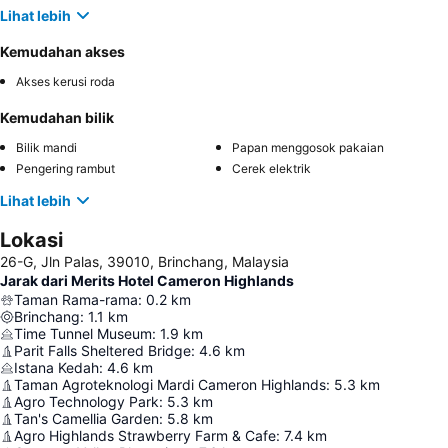
Lihat lebih
Kemudahan akses
Akses kerusi roda
Kemudahan bilik
Bilik mandi
Papan menggosok pakaian
Pengering rambut
Cerek elektrik
Lihat lebih
Lokasi
26-G, Jln Palas, 39010, Brinchang, Malaysia
Jarak dari Merits Hotel Cameron Highlands
Taman Rama-rama
:
0.2
km
Brinchang
:
1.1
km
Time Tunnel Museum
:
1.9
km
Parit Falls Sheltered Bridge
:
4.6
km
Istana Kedah
:
4.6
km
Taman Agroteknologi Mardi Cameron Highlands
:
5.3
km
Agro Technology Park
:
5.3
km
Tan's Camellia Garden
:
5.8
km
Agro Highlands Strawberry Farm & Cafe
:
7.4
km