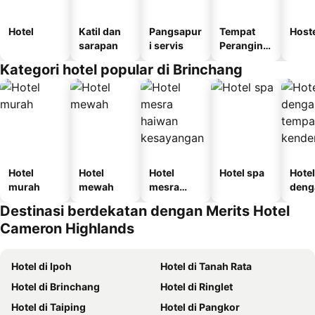
Hotel
Katil dan
Pangsapur
Tempat
Host
sarapan
i servis
Perangina
n
Kategori hotel popular di Brinchang
Hotel
Hotel
Hotel
Hotel spa
Hotel
murah
mewah
mesra
deng
haiwan
temp
Destinasi berdekatan dengan Merits Hotel
kesayanga
letak
Cameron Highlands
n
kend
Hotel di Ipoh
Hotel di Tanah Rata
Hotel di Brinchang
Hotel di Ringlet
Hotel di Taiping
Hotel di Pangkor