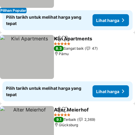
Pilihan Popular
Pilih tarikh untuk melihat harga yang
Lihat harga
tepat
Kivi Apartments
Kongsi
Tambah ke favorit
5 Bintang
8.3
Sangat baik
47
Pärnu
Pilih tarikh untuk melihat harga yang
Lihat harga
tepat
Alter Meierhof
Kongsi
Tambah ke favorit
5 Bintang
9.1
Terbaik
2,369
Glücksburg