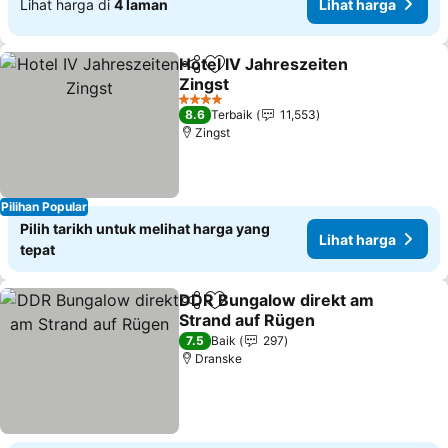
Lihat harga di
4 laman
Lihat harga
Hotel IV Jahreszeiten
Kongsi
Tambah ke favorit
Zingst
4 Bintang
8.6
Terbaik
11,553
Zingst
Pilihan Popular
Pilih tarikh untuk melihat harga yang
Lihat harga
tepat
DDR Bungalow direkt am
Kongsi
Tambah ke favorit
Strand auf Rügen
7.5
Baik
297
Dranske