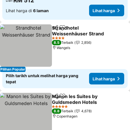
RM 512
Dari
Lihat harga di
6 laman
Lihat harga
Strandhotel
Kongsi
Tambah ke favorit
Weissenhäuser Strand
4 Bintang
8.5
Terbaik
2,856
Wangels
Pilihan Popular
Pilih tarikh untuk melihat harga yang
Lihat harga
tepat
Manon les Suites by
Kongsi
Tambah ke favorit
Guldsmeden Hotels
5 Bintang
8.8
Terbaik
4,678
Copenhagen