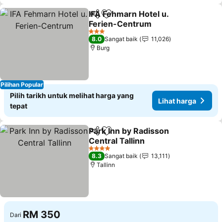
IFA Fehmarn Hotel u.
Kongsi
Tambah ke favorit
Ferien-Centrum
3 Bintang
8.0
Sangat baik
11,026
Burg
Pilihan Popular
Pilih tarikh untuk melihat harga yang
Lihat harga
tepat
Park Inn by Radisson
Kongsi
Tambah ke favorit
Central Tallinn
4 Bintang
8.3
Sangat baik
13,111
Tallinn
RM 350
Dari