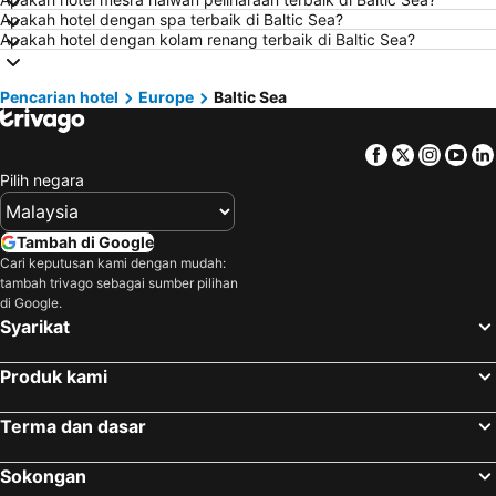
Apakah hotel dengan spa terbaik di Baltic Sea?
Hotel di Seremban
Hotel di Cherating
Apakah hotel dengan kolam renang terbaik di Baltic Sea?
Hotel di Brinchang
Hotel di Terengganu
Hotel di Kelantan
Hotel di Selangor
Pencarian hotel
Europe
Baltic Sea
Hotel di Tioman Island
Hotel di Hong Kong
Facebook
Twitter
Insta
Yo
Hotel di Johor
Hotel di Malaysia
Pilih negara
Hotel di Shanghai
Hotel di Koh Lipe
Hotel di Pulau Perhentian
Hotel di Perak
Tambah di Google
Hotel di Bali
Hotel di Negeri Sembilan
Cari keputusan kami dengan mudah:
tambah trivago sebagai sumber pilihan
Hotel di Phuket
Hotel di Seberang Prai
di Google.
Hotel di Sabah
Hotel di Al Madinah Region
Syarikat
Produk kami
Terma dan dasar
Sokongan