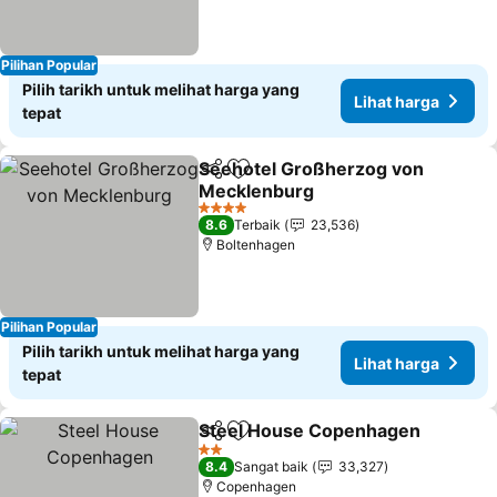
Pilihan Popular
Pilih tarikh untuk melihat harga yang
Lihat harga
tepat
Seehotel Großherzog von
Kongsi
Tambah ke favorit
Mecklenburg
4 Bintang
8.6
Terbaik
23,536
Boltenhagen
Pilihan Popular
Pilih tarikh untuk melihat harga yang
Lihat harga
tepat
Steel House Copenhagen
Kongsi
Tambah ke favorit
2 Bintang
8.4
Sangat baik
33,327
Copenhagen