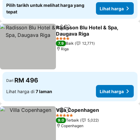
Pilih tarikh untuk melihat harga yang
Lihat harga
tepat
Radisson Blu Hotel & Spa,
Kongsi
Tambah ke favorit
Daugava Riga
4 Bintang
7.9
Baik
12,771
Riga
RM 496
Dari
Lihat harga di
7 laman
Lihat harga
Villa Copenhagen
Kongsi
Tambah ke favorit
5 Bintang
9.0
Terbaik
5,022
Copenhagen