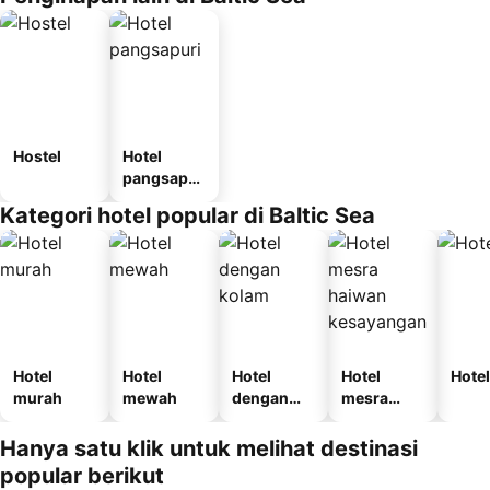
Hostel
Hotel
pangsapur
i
Kategori hotel popular di Baltic Sea
Hotel
Hotel
Hotel
Hotel
Hotel
murah
mewah
dengan
mesra
kolam
haiwan
kesayanga
Hanya satu klik untuk melihat destinasi
n
popular berikut