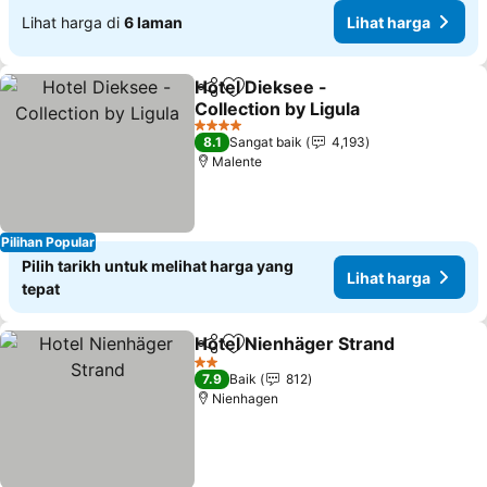
Lihat harga di
6 laman
Lihat harga
Hotel Dieksee -
Kongsi
Tambah ke favorit
Collection by Ligula
4 Bintang
8.1
Sangat baik
4,193
Malente
Pilihan Popular
Pilih tarikh untuk melihat harga yang
Lihat harga
tepat
Hotel Nienhäger Strand
Kongsi
Tambah ke favorit
2 Bintang
7.9
Baik
812
Nienhagen