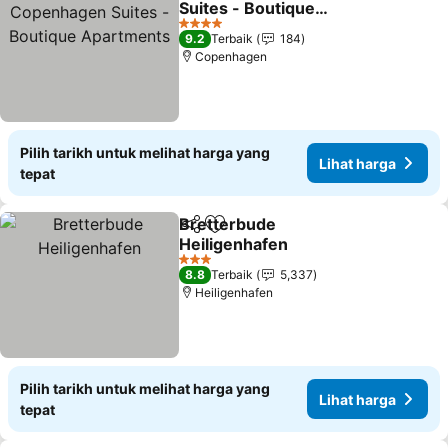
Suites - Boutique
Apartments
4 Bintang
9.2
Terbaik
184
Copenhagen
Pilih tarikh untuk melihat harga yang
Lihat harga
tepat
Bretterbude
Kongsi
Tambah ke favorit
Heiligenhafen
3 Bintang
8.8
Terbaik
5,337
Heiligenhafen
Pilih tarikh untuk melihat harga yang
Lihat harga
tepat