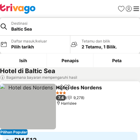
Kegemara
Daftar
Me
Destinasi
Baltic Sea
Daftar masuk/keluar
Tetamu dan bilik
Pilih tarikh
2 Tetamu, 1 Bilik.
Isih
Penapis
Peta
Hotel di Baltic Sea
Bagaimana bayaran mempengaruhi hasil
Hotel des Nordens
Kongsi
Tambah ke favorit
3 Bintang
7.4
9,278
Harrislee
Pilihan Popular