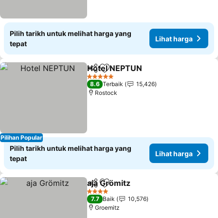
Pilih tarikh untuk melihat harga yang
Lihat harga
tepat
Hotel NEPTUN
Kongsi
Tambah ke favorit
5 Bintang
8.6
Terbaik
15,426
Rostock
Pilihan Popular
Pilih tarikh untuk melihat harga yang
Lihat harga
tepat
aja Grömitz
Kongsi
Tambah ke favorit
4 Bintang
7.7
Baik
10,576
Groemitz