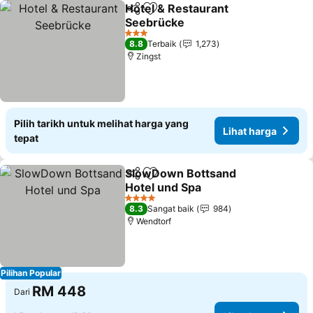
Hotel & Restaurant
Kongsi
Tambah ke favorit
Seebrücke
3 Bintang
8.8
Terbaik
1,273
Zingst
Pilih tarikh untuk melihat harga yang
Lihat harga
tepat
SlowDown Bottsand
Kongsi
Tambah ke favorit
Hotel und Spa
4 Bintang
8.3
Sangat baik
984
Wendtorf
Pilihan Popular
RM 448
Dari