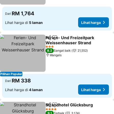
RM 1,764
Dari
Lihat harga di
5 laman
Lihat harga
Ferien- Und Freizeitpark
Kongsi
Tambah ke favorit
Weissenhauser Strand
3 Bintang
8.2
Sangat baik
21,552
Wangels
Pilihan Popular
RM 338
Dari
Lihat harga di
4 laman
Lihat harga
Strandhotel Glücksburg
Kongsi
Tambah ke favorit
4 Bintang
9.1
Terbaik
3,174