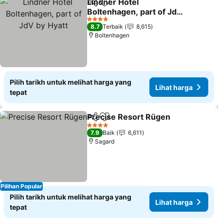
Lindner Hotel
Kongsi
Tambah ke favorit
Boltenhagen, part of JdV
by Hyatt
4 Bintang
8.7
Terbaik
8,615
Boltenhagen
Pilih tarikh untuk melihat harga yang
Lihat harga
tepat
Precise Resort Rügen
Kongsi
Tambah ke favorit
4 Bintang
7.9
Baik
6,611
Sagard
Pilihan Popular
Pilih tarikh untuk melihat harga yang
Lihat harga
tepat