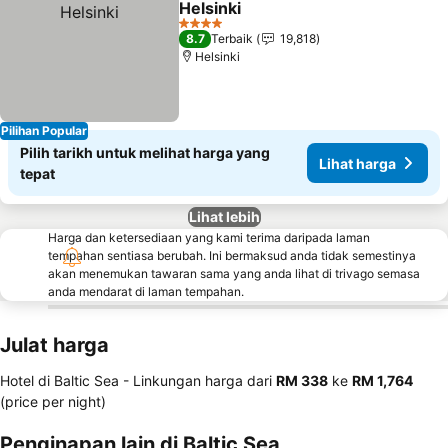
Helsinki
4 Bintang
8.7
Terbaik
19,818
Helsinki
Pilihan Popular
Pilih tarikh untuk melihat harga yang
Lihat harga
tepat
Lihat lebih
Harga dan ketersediaan yang kami terima daripada laman
tempahan sentiasa berubah. Ini bermaksud anda tidak semestinya
akan menemukan tawaran sama yang anda lihat di trivago semasa
anda mendarat di laman tempahan.
Julat harga
Hotel di Baltic Sea -
Linkungan harga
dari
‎RM 338
ke
‎RM 1,764
(price per night)
Penginapan lain di Baltic Sea