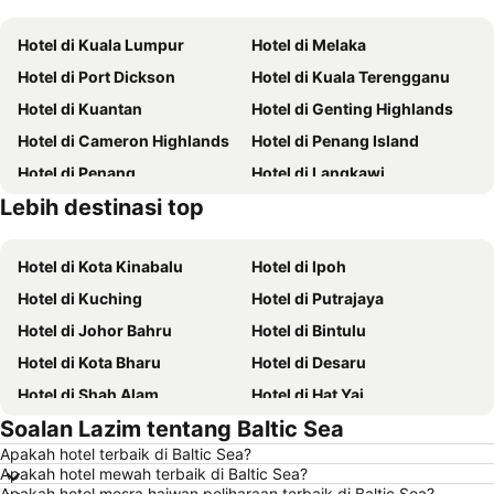
Hotel di Kuala Lumpur
Hotel di Melaka
Hotel di Port Dickson
Hotel di Kuala Terengganu
Hotel di Kuantan
Hotel di Genting Highlands
Hotel di Cameron Highlands
Hotel di Penang Island
Hotel di Penang
Hotel di Langkawi
Lebih destinasi top
Hotel di Batam
Hotel di Perlis
Hotel di Kota Kinabalu
Hotel di Ipoh
Hotel di Kuching
Hotel di Putrajaya
Hotel di Johor Bahru
Hotel di Bintulu
Hotel di Kota Bharu
Hotel di Desaru
Hotel di Shah Alam
Hotel di Hat Yai
Soalan Lazim tentang Baltic Sea
Hotel di Batu Ferringhi
Hotel di Miri
Apakah hotel terbaik di Baltic Sea?
Hotel di Georgetown
Hotel di Alor Setar
Apakah hotel mewah terbaik di Baltic Sea?
Hotel di Taiping
Hotel di Singapore
Apakah hotel mesra haiwan peliharaan terbaik di Baltic Sea?