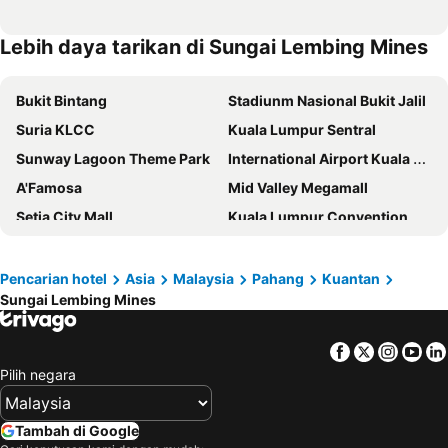
Lebih daya tarikan di Sungai Lembing Mines
Bukit Bintang
Stadiunm Nasional Bukit Jalil
Suria KLCC
Kuala Lumpur Sentral
Sunway Lagoon Theme Park
International Airport Kuala Lumpur
A'Famosa
Mid Valley Megamall
Setia City Mall
Kuala Lumpur Convention Centre
Setiawangsa
KLIA Ekspres
Terminal Bersepadu Selatan
Jalan Tunku Abdul Rahman
Pencarian hotel
Asia
Malaysia
Pahang
Kuantan
Sungai Lembing Mines
Pasar Payang
Pantai Air Papan
Pantai Batu Buruk Beach
Dataran Merdeka
Facebook
Twitter
Insta
Yo
Aquaria
Masjid Jamek
Pilih negara
One Utama Shopping Centre
Menara Berkembar Petronas
Taman Tamadun Islam
Beach of Pahang
Tambah di Google