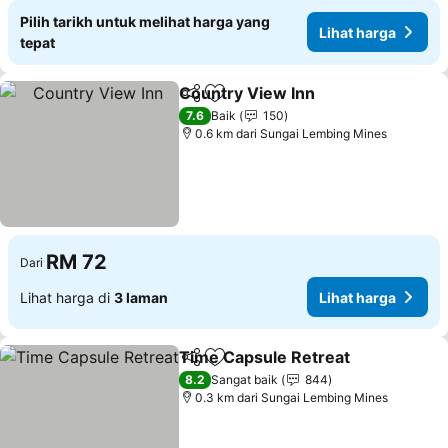
Pilih tarikh untuk melihat harga yang
Lihat harga
tepat
Country View Inn
Kongsi
Tambah ke favorit
7.6
Baik
150
0.6 km dari Sungai Lembing Mines
RM 72
Dari
Lihat harga di
3 laman
Lihat harga
Time Capsule Retreat
Kongsi
Tambah ke favorit
8.2
Sangat baik
844
0.3 km dari Sungai Lembing Mines