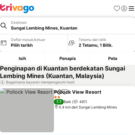
Kegemara
Daftar
Me
Destinasi
Sungai Lembing Mines, Kuantan
Daftar masuk/keluar
Tetamu dan bilik
Pilih tarikh
2 Tetamu, 1 Bilik.
Isih
Penapis
Peta
Penginapan di Kuantan berdekatan Sungai
Lembing Mines (Kuantan, Malaysia)
Bagaimana bayaran mempengaruhi hasil
Pollock View Resort
Kongsi
Tambah ke favorit
2 Bintang
7.7
Baik
497
0.4 km dari Sungai Lembing Mines