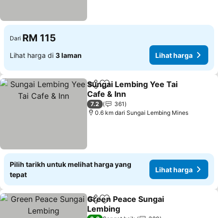
RM 115
Dari
Lihat harga di
3 laman
Lihat harga
Sungai Lembing Yee Tai
Kongsi
Tambah ke favorit
Cafe & Inn
7.2
361
0.6 km dari Sungai Lembing Mines
Pilih tarikh untuk melihat harga yang
Lihat harga
tepat
Green Peace Sungai
Kongsi
Tambah ke favorit
Lembing